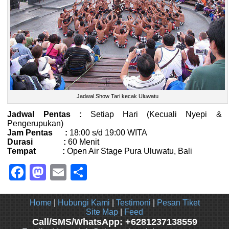
Jadwal Show Tari kecak Uluwatu
Jadwal Pentas :
Setiap Hari (Kecuali Nyepi &
Pengerupukan)
Jam Pentas :
18:00 s/d 19:00 WITA
Durasi :
60 Menit
Tempat :
Open Air Stage Pura Uluwatu, Bali
Facebook
Mastodon
Email
Share
Home
|
Hubungi Kami
|
Testimoni
|
Pesan Tiket
Site Map
|
Feed
Call/SMS/WhatsApp: +6281237138559