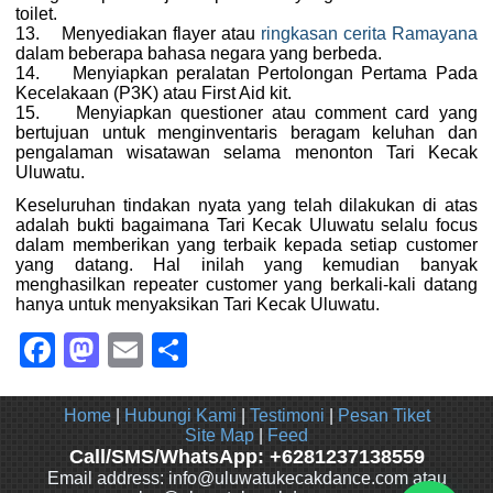
toilet.
13. Menyediakan flayer atau
ringkasan cerita Ramayana
dalam beberapa bahasa negara yang berbeda.
14. Menyiapkan peralatan Pertolongan Pertama Pada
Kecelakaan (P3K) atau First Aid kit.
15. Menyiapkan questioner atau comment card yang
bertujuan untuk menginventaris beragam keluhan dan
pengalaman wisatawan selama menonton Tari Kecak
Uluwatu.
Keseluruhan tindakan nyata yang telah dilakukan di atas
adalah bukti bagaimana Tari Kecak Uluwatu selalu focus
dalam memberikan yang terbaik kepada setiap customer
yang datang. Hal inilah yang kemudian banyak
menghasilkan repeater customer yang berkali-kali datang
hanya untuk menyaksikan Tari Kecak Uluwatu.
Facebook
Mastodon
Email
Share
Home
|
Hubungi Kami
|
Testimoni
|
Pesan Tiket
Site Map
|
Feed
Call/SMS/WhatsApp: +6281237138559
Email address: info@uluwatukecakdance.com atau