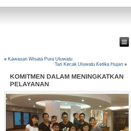
«
Kawasan Wisata Pura Uluwatu
Tari Kecak Uluwatu Ketika Hujan
»
KOMITMEN DALAM MENINGKATKAN
PELAYANAN