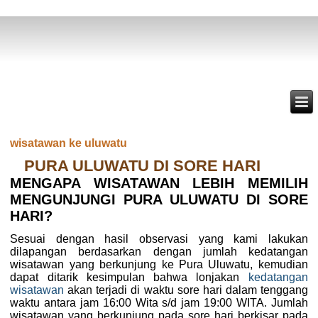
wisatawan ke uluwatu
PURA ULUWATU DI SORE HARI
MENGAPA WISATAWAN LEBIH MEMILIH
MENGUNJUNGI PURA ULUWATU DI SORE
HARI?
Sesuai dengan hasil observasi yang kami lakukan
dilapangan berdasarkan dengan jumlah kedatangan
wisatawan yang berkunjung ke Pura Uluwatu, kemudian
dapat ditarik kesimpulan bahwa lonjakan
kedatangan
wisatawan
akan terjadi di waktu sore hari dalam tenggang
waktu antara jam 16:00 Wita s/d jam 19:00 WITA. Jumlah
wisatawan yang berkunjung pada sore hari berkisar pada