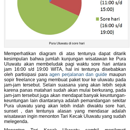
Pura Uluwatu di sore hari
Memperhatikan diagram di atas tentunya dapat ditarik
kesimpulan bahwa jumlah kunjungan wisatawan ke Pura
Uluwatu akan membeludak pagi waktu sore hari antara
jam 16:00 s/d 19:00 WITA, hal ini tentunya disebabkan
oleh partisipasi para
agen perjalanan dan guide
maupun
sopir freelance yang membuat paket tour ke uluwatu pada
jam-jam tersebut. Selain suasana yang akan lebih sejuk
karena panas matahari sudah akan mulai berkurang, pada
jam-jam tersebut juga akan mendapat banyak keuntungan-
keuntungan lain diantaranya adalah pemandangan sekitar
Pura uluwatu yang akan lebih indah diwaktu sore hari,
sunset , dan tentunya alasan yang mendasar adalah
wisatawan ingin menonton Tari Kecak Uluwatu yang sudah
melegenda.