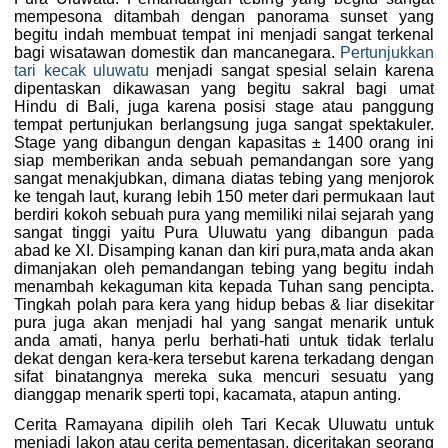
mempesona ditambah dengan panorama sunset yang
begitu indah membuat tempat ini menjadi sangat terkenal
bagi wisatawan domestik dan mancanegara.
Pertunjukkan
tari kecak uluwatu
menjadi sangat spesial selain karena
dipentaskan dikawasan yang begitu sakral bagi umat
Hindu di Bali, juga karena posisi stage atau panggung
tempat pertunjukan berlangsung juga sangat spektakuler.
Stage yang dibangun dengan kapasitas ± 1400 orang ini
siap memberikan anda sebuah pemandangan sore yang
sangat menakjubkan, dimana diatas tebing yang menjorok
ke tengah laut, kurang lebih 150 meter dari permukaan laut
berdiri kokoh sebuah pura yang memiliki nilai sejarah yang
sangat tinggi yaitu Pura Uluwatu yang dibangun pada
abad ke XI. Disamping kanan dan kiri pura,mata anda akan
dimanjakan oleh pemandangan tebing yang begitu indah
menambah kekaguman kita kepada Tuhan sang pencipta.
Tingkah polah para kera yang hidup bebas & liar disekitar
pura juga akan menjadi hal yang sangat menarik untuk
anda amati, hanya perlu berhati-hati untuk tidak terlalu
dekat dengan kera-kera tersebut karena terkadang dengan
sifat binatangnya mereka suka mencuri sesuatu yang
dianggap menarik sperti topi, kacamata, atapun anting.
Cerita Ramayana dipilih oleh Tari Kecak Uluwatu untuk
menjadi lakon atau cerita pementasan, diceritakan seorang