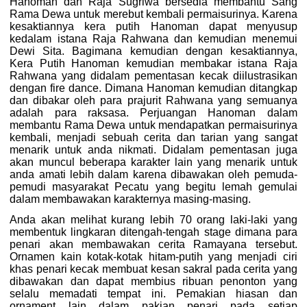
Hanoman dan Raja Sugriwa bersedia membantu Sang
Rama Dewa untuk merebut kembali permaisurinya. Karena
kesaktiannya kera putih Hanoman dapat menyusup
kedalam istana Raja Rahwana dan kemudian menemui
Dewi Sita. Bagimana kemudian dengan kesaktiannya,
Kera Putih Hanoman kemudian membakar istana Raja
Rahwana yang didalam pementasan kecak diilustrasikan
dengan fire dance. Dimana Hanoman kemudian ditangkap
dan dibakar oleh para prajurit Rahwana yang semuanya
adalah para raksasa. Perjuangan Hanoman dalam
membantu Rama Dewa untuk mendapatkan permaisurinya
kembali, menjadi sebuah cerita dan tarian yang sangat
menarik untuk anda nikmati. Didalam pementasan juga
akan muncul beberapa karakter lain yang menarik untuk
anda amati lebih dalam karena dibawakan oleh pemuda-
pemudi masyarakat Pecatu yang begitu lemah gemulai
dalam membawakan karakternya masing-masing.
Anda akan melihat kurang lebih 70 orang laki-laki yang
membentuk lingkaran ditengah-tengah stage dimana para
penari akan membawakan cerita Ramayana tersebut.
Ornamen kain kotak-kotak hitam-putih yang menjadi ciri
khas penari kecak membuat kesan sakral pada cerita yang
dibawakan dan dapat membius ribuan penonton yang
selalu memadati tempat ini. Pemakian hiasan dan
ornament lain dalam pakian penari pada setiap