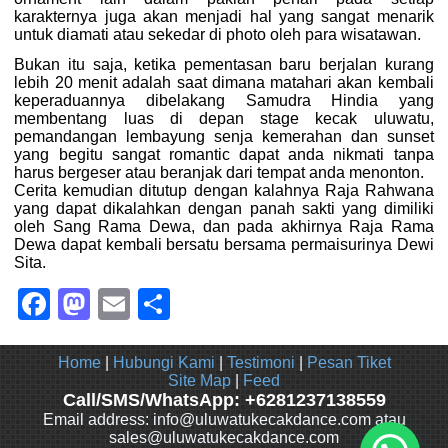
karakternya juga akan menjadi hal yang sangat menarik
untuk diamati atau sekedar di photo oleh para wisatawan.
Bukan itu saja, ketika pementasan baru berjalan kurang
lebih 20 menit adalah saat dimana matahari akan kembali
keperaduannya dibelakang Samudra Hindia yang
membentang luas di depan stage kecak uluwatu,
pemandangan lembayung senja kemerahan dan sunset
yang begitu sangat romantic dapat anda nikmati tanpa
harus bergeser atau beranjak dari tempat anda menonton.
Cerita kemudian ditutup dengan kalahnya Raja Rahwana
yang dapat dikalahkan dengan panah sakti yang dimiliki
oleh Sang Rama Dewa, dan pada akhirnya Raja Rama
Dewa dapat kembali bersatu bersama permaisurinya Dewi
Sita.
Facebook
Mastodon
Email
Share
Home
|
Hubungi Kami
|
Testimoni
|
Pesan Tiket
Site Map
|
Feed
Call/SMS/WhatsApp: +6281237138559
Email address: info@uluwatukecakdance.com atau
sales@uluwatukecakdance.com