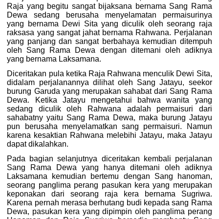
Raja yang begitu sangat bijaksana bernama Sang Rama
Dewa sedang berusaha menyelamatan permaisurinya
yang bernama Dewi Sita yang diculik oleh seorang raja
raksasa yang sangat jahat bernama Rahwana. Perjalanan
yang panjang dan sangat berbahaya kemudian ditempuh
oleh Sang Rama Dewa dengan ditemani oleh adiknya
yang bernama Laksamana.
Diceritakan pula ketika Raja Rahwana menculik Dewi Sita,
didalam perjalanannya dilihat oleh Sang Jatayu, seekor
burung Garuda yang merupakan sahabat dari Sang Rama
Dewa. Ketika Jatayu mengetahui bahwa wanita yang
sedang diculik oleh Rahwana adalah permaisuri dari
sahabatny yaitu Sang Rama Dewa, maka burung Jatayu
pun berusaha menyelamatkan sang permaisuri. Namun
karena kesaktian Rahwana melebihi Jatayu, maka Jatayu
dapat dikalahkan.
Pada bagian selanjutnya diceritakan kembali perjalanan
Sang Rama Dewa yang hanya ditemani oleh adiknya
Laksamana kemudian bertemu dengan Sang hanoman,
seorang panglima perang pasukan kera yang merupakan
keponakan dari seorang raja kera bernama Sugriwa.
Karena pernah merasa berhutang budi kepada sang Rama
Dewa, pasukan kera yang dipimpin oleh panglima perang