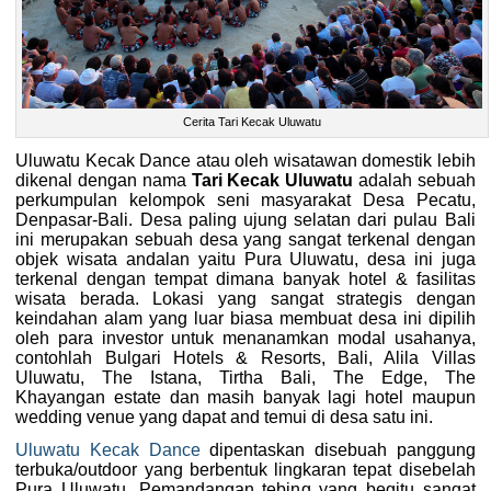
Cerita Tari Kecak Uluwatu
Uluwatu Kecak Dance atau oleh wisatawan domestik lebih
dikenal dengan nama
Tari Kecak Uluwatu
adalah sebuah
perkumpulan kelompok seni masyarakat Desa Pecatu,
Denpasar-Bali. Desa paling ujung selatan dari pulau Bali
ini merupakan sebuah desa yang sangat terkenal dengan
objek wisata andalan yaitu Pura Uluwatu, desa ini juga
terkenal dengan tempat dimana banyak hotel & fasilitas
wisata berada. Lokasi yang sangat strategis dengan
keindahan alam yang luar biasa membuat desa ini dipilih
oleh para investor untuk menanamkan modal usahanya,
contohlah Bulgari Hotels & Resorts, Bali, Alila Villas
Uluwatu, The Istana, Tirtha Bali, The Edge, The
Khayangan estate dan masih banyak lagi hotel maupun
wedding venue yang dapat and temui di desa satu ini.
Uluwatu Kecak Dance
dipentaskan disebuah panggung
terbuka/outdoor yang berbentuk lingkaran tepat disebelah
Pura Uluwatu. Pemandangan tebing yang begitu sangat