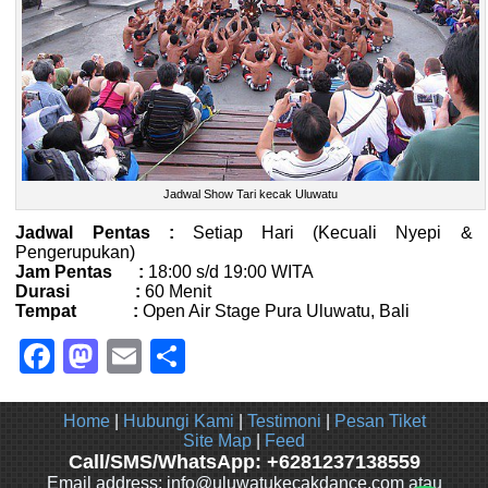
Jadwal Show Tari kecak Uluwatu
Jadwal Pentas :
Setiap Hari (Kecuali Nyepi &
Pengerupukan)
Jam Pentas :
18:00 s/d 19:00 WITA
Durasi :
60 Menit
Tempat :
Open Air Stage Pura Uluwatu, Bali
Facebook
Mastodon
Email
Share
Home
|
Hubungi Kami
|
Testimoni
|
Pesan Tiket
Site Map
|
Feed
Call/SMS/WhatsApp: +6281237138559
Email address: info@uluwatukecakdance.com atau