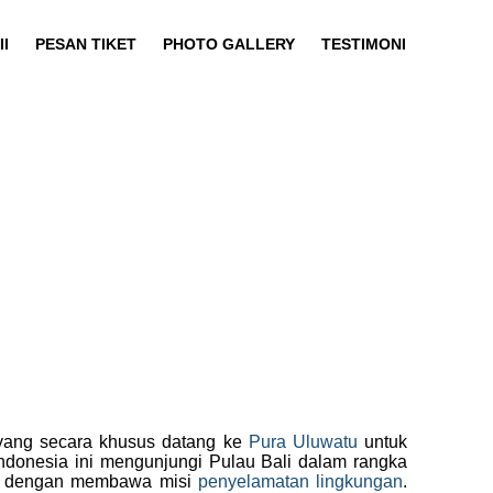
I
PESAN TIKET
PHOTO GALLERY
TESTIMONI
 yang secara khusus datang ke
Pura Uluwatu
untuk
donesia ini mengunjungi Pulau Bali dalam rangka
kan dengan membawa misi
penyelamatan lingkungan
.