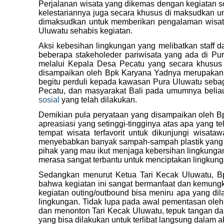
Perjalanan wisata yang dikemas dengan kegiatan so
kelestariannya juga secara khusus di maksudkan un
dimaksudkan untuk memberikan pengalaman wisata 
Uluwatu sehabis kegiatan.
Aksi kebesihan lingkungan yang melibatkan staff 
beberapa stakeholeder pariwisata yang ada di Pur
melalui Kepala Desa Pecatu yang secara khusus 
disampaikan oleh Bpk Karyana Yadnya merupakan
begitu perduli kepada kawasan Pura Uluwatu sebag
Pecatu, dan masyarakat Bali pada umumnya beliau
sosial
yang telah dilakukan.
Demikian pula peryataan yang disampaikan oleh Bp
apreasiasi yang setinggi-tingginya atas apa yang t
tempat wisata terfavorit untuk dikunjungi wisa
menyebabkan banyak sampah-sampah plastik yang ke
pihak yang mau ikut menjaga kebersihan lingkungan
merasa sangat terbantu untuk menciptakan lingkung
Sedangkan menurut Ketua Tari Kecak Uluwatu, B
bahwa kegiatan ini sangat bermanfaat dan kemungk
kegiatan outing/outbound bisa meniru apa yang dil
lingkungan. Tidak lupa pada awal pementasan ol
dan menonton Tari Kecak Uluwatu, tepuk tangan da
yang bisa dilakukan untuk terlibat langsung dalam 