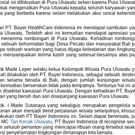
sial ini difokuskan di Pura Uluwatu selain karena Pura Uluwa
tuk mengenalkan Pura Uluwatu kepada seluruh karyawan yang iku
yang berbeda karena selain melakukan aksi sosial kebersiha
dari PT. Bayer HealthCare Indonesia ini mendapat sambutan ya
a Uluwatu. Terlebih aksi ini kemudian mendapat apresiasi y
menerima rombongan di Pura Uluwatu. Kehadiran rombongan
 sebuah kehormatan bagi Desa Pecatu dan masyarakat Bali 
ai sebuah warisan yang harus dijaga kelestarian dan lingku
 menyampaikan terima kasih yang sebesar-besarnya atas part
k Made Leper selaku ketua Kelompok Wisata Pura Uluwatu yan
elah dilakukan oleh PT. Buyer Indonesia, sebagai sebuah destin
tawan selama berada di Bali, dengan jumlah kunjungan wisa
mudian berserakan tidak pada tempatnya. Tentunya hal ini aka
 disekitar kawasan Pura Uluwatu. Dengan kehadiran PT. Buyer
an yang bersih dan asri disepanjang kawasan Pura Uluwatu.
pk. I Made Sutanaya yang sekaligus merupakan pengelola
inan akan menjadi trend perjalanan wisata selanjutnya, khu
akukan oleh PT Bayer Indonesia ini. Selain dapat berwisata, j
eh MC
Tari Kecak Uluwatu
, PT Buyer Indonesia di recognise se
ri seluruh penonton yang mencapai ribuan orang tersebut seak
aksi penyelamatan lingkungan dimanapun kita berada.