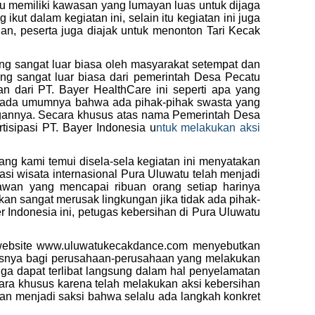
tu memiliki kawasan yang lumayan luas untuk dijaga
t dalam kegiatan ini, selain itu kegiatan ini juga
n, peserta juga diajak untuk menonton Tari Kecak
ng sangat luar biasa oleh masyarakat setempat dan
ang sangat luar biasa dari pemerintah Desa Pecatu
 dari PT. Bayer HealthCare ini seperti apa yang
pada umumnya bahwa ada pihak-pihak swasta yang
ngannya. Secara khusus atas nama Pemerintah Desa
isipasi PT. Bayer Indonesia u
ntuk melakukan aksi
g kami temui disela-sela kegiatan ini menyatakan
asi wisata internasional Pura Uluwatu telah menjadi
tawan yang mencapai ribuan orang setiap harinya
n sangat merusak lingkungan jika tidak ada pihak-
 Indonesia ini, petugas kebersihan di Pura Uluwatu
 website www.uluwatukecakdance.com menyebutkan
susnya bagi perusahaan-perusahaan yang melakukan
uga dapat terlibat langsung dalam hal penyelamatan
cara khusus karena telah melakukan aksi kebersihan
an menjadi saksi bahwa selalu ada langkah konkret