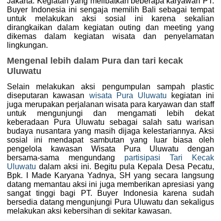
Jakarta. Kegiatan yang melibatkan beberapa karyawan PT.
Buyer Indonesia ini sengaja memilih Bali sebagai tempat
untuk melakukan aksi sosial ini karena sekalian
dirangkaikan dalam kegiatan outing dan meeting yang
dikemas dalam kegiatan wisata dan penyelamatan
lingkungan.
Mengenal lebih dalam Pura dan tari kecak
Uluwatu
Selain melakukan aksi pengumpulan sampah plastic
diseputaran kawasan
wisata Pura Uluwatu
kegiatan ini
juga merupakan perjalanan wisata para karyawan dan staff
untuk mengunjungi dan mengamati lebih dekat
keberadaan Pura Uluwatu sebagai salah satu warisan
budaya nusantara yang masih dijaga kelestariannya. Aksi
sosial ini mendapat sambutan yang luar biasa oleh
pengelola kawasan Wisata Pura Uluwatu dengan
bersama-sama mengundang
partisipasi Tari Kecak
Uluwatu
dalam aksi ini. Begitu pula Kepala Desa Pecatu,
Bpk. I Made Karyana Yadnya, SH yang secara langsung
datang memantau aksi ini juga memberikan apresiasi yang
sangat tinggi bagi PT. Buyer Indonesia karena sudah
bersedia datang mengunjungi Pura Uluwatu dan sekaligus
melakukan aksi kebersihan di sekitar kawasan.