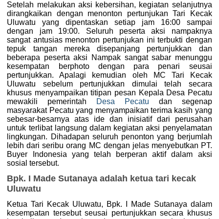
Setelah melakukan aksi kebersihan, kegiatan selanjutnya
dirangkaikan dengan menonton pertunjukan Tari Kecak
Uluwatu yang dipentaskan setiap jam 16:00 sampai
dengan jam 19:00. Seluruh peserta aksi nampaknya
sangat antusias menonton pertunjukan ini terbukti dengan
tepuk tangan mereka disepanjang pertunjukkan dan
beberapa peserta aksi Nampak sangat sabar menunggu
kesempatan berphoto dengan para penari seusai
pertunjukkan. Apalagi kemudian oleh MC Tari Kecak
Uluwatu sebelum pertunjukkan dimulai telah secara
khusus menyampaikan titipan pesan Kepala Desa Pecatu
mewakili pemerintah
Desa Pecatu
dan segenap
masyarakat Pecatu yang menyampaikan terima kasih yang
sebesar-besarnya atas ide dan inisiatif dari perusahan
untuk terlibat langsung dalam kegiatan aksi penyelamatan
lingkungan. Dihadapan seluruh penonton yang berjumlah
lebih dari seribu orang MC dengan jelas menyebutkan PT.
Buyer Indonesia yang telah berperan aktif dalam aksi
sosial tersebut.
Bpk. I Made Sutanaya adalah ketua tari kecak
Uluwatu
Ketua Tari Kecak Uluwatu, Bpk. I Made Sutanaya dalam
kesempatan tersebut seusai pertunjukkan secara khusus