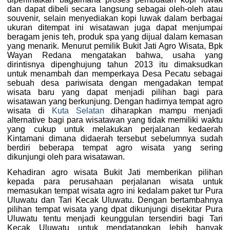
dan dapat dibeli secara langsung sebagai oleh-oleh atau
souvenir, selain menyediakan kopi luwak dalam berbagai
ukuran ditempat ini wisatawan juga dapat menjumpai
beragam jenis teh, produk spa yang dijual dalam kemasan
yang menarik. Menurut pemilik Bukit Jati Agro Wisata, Bpk
Wayan Redana mengatakan bahwa, usaha yang
dirintisnya dipenghujung tahun 2013 itu dimaksudkan
untuk menambah dan memperkaya Desa Pecatu sebagai
sebuah desa pariwisata dengan mengadakan tempat
wisata baru yang dapat menjadi pilihan bagi para
wisatawan yang berkunjung. Dengan hadirnya tempat agro
wisata di
Kuta Selatan
diharapkan mampu menjadi
alternative bagi para wisatawan yang tidak memiliki waktu
yang cukup untuk melakukan perjalanan kedaerah
Kintamani dimana didaerah tersebut sebelumnya sudah
berdiri beberapa tempat agro wisata yang sering
dikunjungi oleh para wisatawan.
Kehadiran agro wisata Bukit Jati memberikan pilihan
kepada para perusahaan perjalanan wisata untuk
memasukan tempat wisata agro ini kedalam paket tur Pura
Uluwatu dan Tari Kecak Uluwatu. Dengan bertambahnya
pilihan tempat wisata yang dpat dikunjungi disekitar Pura
Uluwatu tentu menjadi keunggulan tersendiri bagi Tari
Kecak Uluwatu untuk mendatangkan lebih banyak