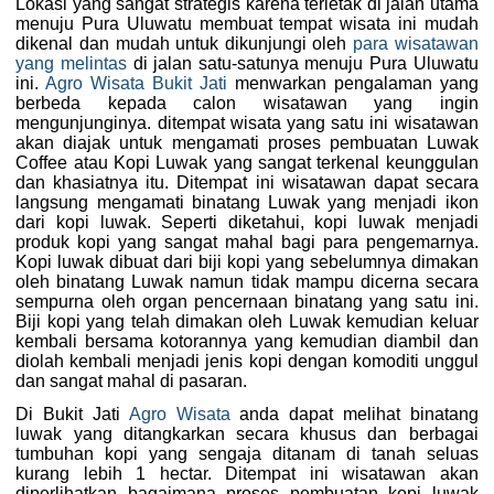
Lokasi yang sangat strategis karena terletak di jalan utama
menuju Pura Uluwatu membuat tempat wisata ini mudah
dikenal dan mudah untuk dikunjungi oleh
para wisatawan
yang melintas
di jalan satu-satunya menuju Pura Uluwatu
ini.
Agro Wisata Bukit Jati
menwarkan pengalaman yang
berbeda kepada calon wisatawan yang ingin
mengunjunginya. ditempat wisata yang satu ini wisatawan
akan diajak untuk mengamati proses pembuatan Luwak
Coffee atau Kopi Luwak yang sangat terkenal keunggulan
dan khasiatnya itu. Ditempat ini wisatawan dapat secara
langsung mengamati binatang Luwak yang menjadi ikon
dari kopi luwak. Seperti diketahui, kopi luwak menjadi
produk kopi yang sangat mahal bagi para pengemarnya.
Kopi luwak dibuat dari biji kopi yang sebelumnya dimakan
oleh binatang Luwak namun tidak mampu dicerna secara
sempurna oleh organ pencernaan binatang yang satu ini.
Biji kopi yang telah dimakan oleh Luwak kemudian keluar
kembali bersama kotorannya yang kemudian diambil dan
diolah kembali menjadi jenis kopi dengan komoditi unggul
dan sangat mahal di pasaran.
Di Bukit Jati
Agro Wisata
anda dapat melihat binatang
luwak yang ditangkarkan secara khusus dan berbagai
tumbuhan kopi yang sengaja ditanam di tanah seluas
kurang lebih 1 hectar. Ditempat ini wisatawan akan
diperlihatkan bagaimana proses pembuatan kopi luwak