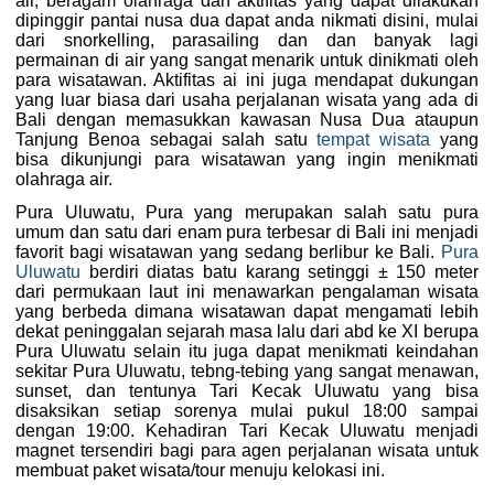
air, beragam olahraga dan aktifitas yang dapat dilakukan
dipinggir pantai nusa dua dapat anda nikmati disini, mulai
dari snorkelling, parasailing dan dan banyak lagi
permainan di air yang sangat menarik untuk dinikmati oleh
para wisatawan. Aktifitas ai ini juga mendapat dukungan
yang luar biasa dari usaha perjalanan wisata yang ada di
Bali dengan memasukkan kawasan Nusa Dua ataupun
Tanjung Benoa sebagai salah satu
tempat wisata
yang
bisa dikunjungi para wisatawan yang ingin menikmati
olahraga air.
Pura Uluwatu, Pura yang merupakan salah satu pura
umum dan satu dari enam pura terbesar di Bali ini menjadi
favorit bagi wisatawan yang sedang berlibur ke Bali.
Pura
Uluwatu
berdiri diatas batu karang setinggi ± 150 meter
dari permukaan laut ini menawarkan pengalaman wisata
yang berbeda dimana wisatawan dapat mengamati lebih
dekat peninggalan sejarah masa lalu dari abd ke XI berupa
Pura Uluwatu selain itu juga dapat menikmati keindahan
sekitar Pura Uluwatu, tebng-tebing yang sangat menawan,
sunset, dan tentunya Tari Kecak Uluwatu yang bisa
disaksikan setiap sorenya mulai pukul 18:00 sampai
dengan 19:00. Kehadiran Tari Kecak Uluwatu menjadi
magnet tersendiri bagi para agen perjalanan wisata untuk
membuat paket wisata/tour menuju kelokasi ini.