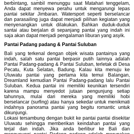
berbintang, sambil menunggu saat Matahari tenggelam,
Anda dapat menyewa perahu untuk mengarungi lepas
pantai sekitar Jimbaran. Watersport seperti berselancar
dan parasailing juga dapat menjadi pilihan kegiatan yang
menyenangkan untuk dilakukan. Bahkan duduk-duduk
santai atau berjalan di sepanjang pantai yang indah ini
saja akan dapat menjadi pengalaman liburan yang asyik.
Pantai Padang padang & Pantai Suluban
Bali yang terkenal dengan objek wisata pantainya yang
indah, salah satu pantai berpasir putih lainnya adalah
Pantai Padang-padang & Pantai Suluban, terletak di Desa
Pecatu, Kuta Selatan, Badung. Kalau kita menuju ke
Uluwatu pantai yang pertama kita temui Balangan,
Dreamland kemudian Pantai Padang-padang lalu Pantai
Suluban. Kedua pantai ini memiliki keunikan tersendiri
karena mampu menyedot jutaan pengunjung setiap
tahunnya, mulai dari mereka yang memiliki hobi
berselancar (surfing) atau hanya sekedar untuk menikmati
indahnya panorama pantai yang begitu romantic untuk
dikunjungi.
Lokasi tersambung dengan bukit ke pantai pantai disekitar
Uluwatu sehingga memberikan keindahan pantai yang
terjal dan indah. Jika anda berlibur ke Bali dan