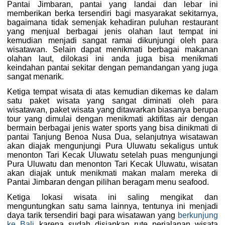
Pantai Jimbaran, pantai yang landai dan lebar ini
memberikan berka tersendiri bagi masyarakat sekitarnya,
bagaimana tidak semenjak kehadiran puluhan restaurant
yang menjual berbagai jenis olahan laut tempat ini
kemudian menjadi sangat ramai dikunjungi oleh para
wisatawan. Selain dapat menikmati berbagai makanan
olahan laut, dilokasi ini anda juga bisa menikmati
keindahan pantai sekitar dengan pemandangan yang juga
sangat menarik.
Ketiga tempat wisata di atas kemudian dikemas ke dalam
satu paket wisata yang sangat diminati oleh para
wisatawan, paket wisata yang ditawarkan biasanya berupa
tour yang dimulai dengan menikmati aktifitas air dengan
bermain berbagai jenis water sports yang bisa dinikmati di
pantai Tanjung Benoa Nusa Dua, selanjutnya wisatawan
akan diajak mengunjungi Pura Uluwatu sekaligus untuk
menonton Tari Kecak Uluwatu setelah puas mengunjungi
Pura Uluwatu dan menonton Tari Kecak Uluwatu, wisatan
akan diajak untuk menikmati makan malam mereka di
Pantai Jimbaran dengan pilihan beragam menu seafood.
Ketiga lokasi wisata ini saling mengikat dan
menguntungkan satu sama lainnya, tentunya ini menjadi
daya tarik tersendiri bagi para wisatawan yang
berkunjung
ke Bali
karena sudah disiapkan rute perjalanan wisata