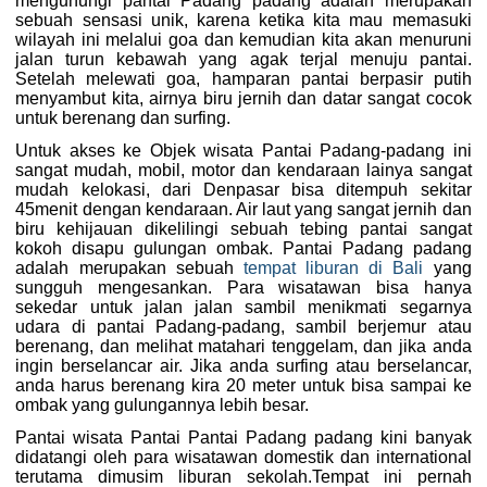
mengunungi pantai Padang padang adalah merupakan
sebuah sensasi unik, karena ketika kita mau memasuki
wilayah ini melalui goa dan kemudian kita akan menuruni
jalan turun kebawah yang agak terjal menuju pantai.
Setelah melewati goa, hamparan pantai berpasir putih
menyambut kita, airnya biru jernih dan datar sangat cocok
untuk berenang dan surfing.
Untuk akses ke Objek wisata Pantai Padang-padang ini
sangat mudah, mobil, motor dan kendaraan lainya sangat
mudah kelokasi, dari Denpasar bisa ditempuh sekitar
45menit dengan kendaraan. Air laut yang sangat jernih dan
biru kehijauan dikelilingi sebuah tebing pantai sangat
kokoh disapu gulungan ombak. Pantai Padang padang
adalah merupakan sebuah
tempat liburan di Bali
yang
sungguh mengesankan. Para wisatawan bisa hanya
sekedar untuk jalan jalan sambil menikmati segarnya
udara di pantai Padang-padang, sambil berjemur atau
berenang, dan melihat matahari tenggelam, dan jika anda
ingin berselancar air. Jika anda surfing atau berselancar,
anda harus berenang kira 20 meter untuk bisa sampai ke
ombak yang gulungannya lebih besar.
Pantai wisata Pantai Pantai Padang padang kini banyak
didatangi oleh para wisatawan domestik dan international
terutama dimusim liburan sekolah.Tempat ini pernah