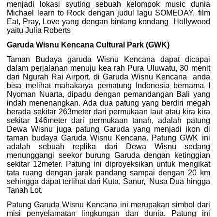
menjadi lokasi syuting sebuah kelompok music dunia
Michael learn to Rock dengan judul lagu SOMEDAY, film
Eat, Pray, Love yang dengan bintang kondang Hollywood
yaitu Julia Roberts
Garuda Wisnu Kencana Cultural Park (GWK)
Taman Budaya garuda Wisnu Kencana dapat dicapai
dalam perjalanan menuju kea rah Pura Uluwatu, 30 menit
dari Ngurah Rai Airport, di Garuda Wisnu Kencana anda
bisa melihat mahakarya pematung Indonesia bernama I
Nyoman Nuarta, dipadu dengan pemandangan Bali yang
indah menenangkan. Ada dua patung yang berdiri megah
berada sekitar 263meter dari permukaan laut atau kira kira
sekitar 146meter dari permukaan tanah, adalah patung
Dewa Wisnu juga patung Garuda yang menjadi ikon di
taman budaya Garuda Wisnu Kencana. Patung GWK ini
adalah sebuah replika dari Dewa Wisnu sedang
menunggangi seekor burung Garuda dengan ketinggian
sekitar 12meter. Patung ini diproyeksikan untuk mengikat
tata ruang dengan jarak pandang sampai dengan 20 km
sehingga dapat terlihat dari Kuta, Sanur, Nusa Dua hingga
Tanah Lot.
Patung Garuda Wisnu Kencana ini merupakan simbol dari
misi penyelamatan lingkungan dan dunia. Patung ini