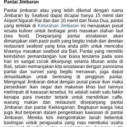
Pantai Jimbaran
Pantai jimbaran atau yang lebih dikenal dengan nama
Jimbaran by Seafood dapat dicapai hanya 15 menit dari
Airport Ngurah Rai dan dan 10 menit dari Nusa Dua, pantai
yang terletak di
Kelurahan Jimbaran
ini merupakan pusat
wisata kuliner untuk berbagai jenis masakan olahan laut
(sea food). Disepanjang pantai wisatawan akan
dimanjakan oleh pasir putih yang begitu indah dan deretan
restaurant seafood yang bisa anda pilih untuk mencoba
khasnya masakan seafood ala Bali. Pantai yang memiliki
keindahan pemandangan luar biasa terutama pada sore
hari ini sangat cocok dikunjungi selama liburan anda di
Bali, selain memanjakan kita wisatawan dengan panorama
pantai dan sunset yang begitu menawan, juga dapat
dimanfaatkan untuk berenang di pinggiran pantai.
Mengingat Jimbaran dekat dengan pusat pasar ikan maka
persediaan ikan segar dan makanan khas laut lainnya
melimpah di kawasan tersebut. Ini adalah salah satu faktor
kenapa para investor tertarik untuk mendirikan caffe,
warung makan dan restaurant disepanjang pantai
Jimbaran dan pantai Kedonganan. Begitupun warga loka
juga ikut berperan dalam pengelolaan kawasan di pantai
Jimbaran. Mereka kini mengontrakan tanah bebentuk
kavlingan untuk pengusaha yang mau membuka usaha