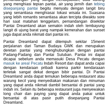
yang menghiasi tepian pantai, air yang jernih dan
tebing
disepanjang pantai
begitu menyatu dengan langit biru
yang senantiasa menghiasai lokasi wisata ini. Suasana
yang lebih romantis senantiasa akan tercipta diwaktu sore
hari saat matahari tenggelam, pemandangan disekitar
Pantai Dreamland akan semakin indah oleh lembayung
langit di ujung barat yang nampak kemerahan dan sunset
juga dapat anda nikmati dari pantai ini.
Pantai Dreamland dapat ditempuh sekitar 15menit
perjalanan dari Taman Budaya GWK dan merupakan
deretan pantai yang menghubungkan dengan pantai
Padang-Padang dan Pantai Suluban. Pantai ini dapat
dicapai sebelum anda memasuki Desa Pecatu dengan
masuk ke areal Pecatu
Indah Resort dan dapat anda capai
dengan kendaraan pribadi karena parkir kendaraaan
terletak sangat dekat dengan bibir pantai. Di Pantai
Dreamland anda dapat temukan beberapa restaurant atau
warung kecil yang menyediakan makanan dan minuman
yang dapat anda nikmati dambil bersantai di pantai yang
indah ini. Selain itu beberapa restaurant juga menyewakan
long chair dan paying yang dapat anda pakai untuk
bersantai di atas pasir putih disepanjang Pantai
Dreamland.