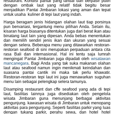
restaurant. Kondisi pantai yang landai dan berpasir putih
dengan ombak laut yang relatif tidak begitu besar
menjadikan Pantai Jimbaran lokasi yang aman dan tepat
untuk usaha kuliner di tepi laut yang indah.
Harga beragam jenis hidangan olahan laut tiap porsinya
pun bervariasi, tergantung menu pilihan Anda. Selain itu,
kisaran harga biasanya ditentukan juga dari berat ikan atau
binatang laut lain yang dipesan. Anda bebas menentukan
dan memilih sendiri jenis ikan dan ukuran yang sesuai
dengan selera. Beberapa menu yang ditawarkan restoran-
restoran seafood di sini merupakan perpaduan antara cita
rasa Bali dan internasional. Hal ini tentu saja lumrah
mengingat Pantai Jimbaran juga dipadati oleh
wisatawan
mancanegara
. Bagi Anda yang tak suka makanan olahan
laut atau seafood namun ingin menikmati keindahan dan
suasana pantai cantik ini maka tak perlu khawatir.
Restoran-restoran tepi laut ini juga menawarkan suguhan
menu lain sebagai pelengkap selera tamunya.
Disamping restaurant dan cffe seafood yang ada di tepi
laut, fasilitas lainnya juga disediakan oleh pengelola
wisata Jimbaran guna menunjang berbagai aktivitas
pengunjung. kawasan wisata di Jimbaran untuk menopang
aktivitas para pengunjung. Seperti fasilitas parkir yang luas
dengan tukang parkir, perahu sewa, dan hotel hotel