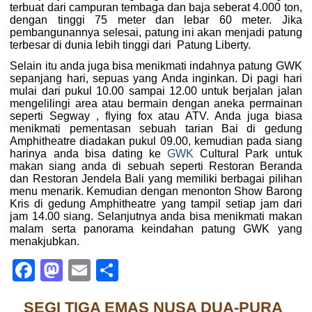
terbuat dari campuran tembaga dan baja seberat 4.000 ton,
dengan tinggi 75 meter dan lebar 60 meter. Jika
pembangunannya selesai, patung ini akan menjadi patung
terbesar di dunia lebih tinggi dari Patung Liberty.
Selain itu anda juga bisa menikmati indahnya patung GWK
sepanjang hari, sepuas yang Anda inginkan. Di pagi hari
mulai dari pukul 10.00 sampai 12.00 untuk berjalan jalan
mengelilingi area atau bermain dengan aneka permainan
seperti Segway , flying fox atau ATV. Anda juga biasa
menikmati pementasan sebuah tarian Bai di gedung
Amphitheatre diadakan pukul 09.00, kemudian pada siang
harinya anda bisa dating ke
GWK
Cultural Park untuk
makan siang anda di sebuah seperti Restoran Beranda
dan Restoran Jendela Bali yang memiliki berbagai pilihan
menu menarik. Kemudian dengan menonton Show Barong
Kris di gedung Amphitheatre yang tampil setiap jam dari
jam 14.00 siang. Selanjutnya anda bisa menikmati makan
malam serta panorama keindahan patung GWK yang
menakjubkan.
Facebook
Mastodon
Email
Share
SEGI TIGA EMAS NUSA DUA-PURA