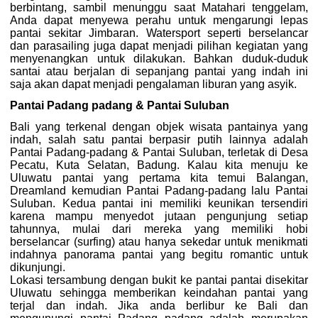
berbintang, sambil menunggu saat Matahari tenggelam,
Anda dapat menyewa perahu untuk mengarungi lepas
pantai sekitar Jimbaran. Watersport seperti berselancar
dan parasailing juga dapat menjadi pilihan kegiatan yang
menyenangkan untuk dilakukan. Bahkan duduk-duduk
santai atau berjalan di sepanjang pantai yang indah ini
saja akan dapat menjadi pengalaman liburan yang asyik.
Pantai Padang padang & Pantai Suluban
Bali yang terkenal dengan objek wisata pantainya yang
indah, salah satu pantai berpasir putih lainnya adalah
Pantai Padang-padang & Pantai Suluban, terletak di Desa
Pecatu, Kuta Selatan, Badung. Kalau kita menuju ke
Uluwatu pantai yang pertama kita temui Balangan,
Dreamland kemudian Pantai Padang-padang lalu Pantai
Suluban. Kedua pantai ini memiliki keunikan tersendiri
karena mampu menyedot jutaan pengunjung setiap
tahunnya, mulai dari mereka yang memiliki hobi
berselancar (surfing) atau hanya sekedar untuk menikmati
indahnya panorama pantai yang begitu romantic untuk
dikunjungi.
Lokasi tersambung dengan bukit ke pantai pantai disekitar
Uluwatu sehingga memberikan keindahan pantai yang
terjal dan indah. Jika anda berlibur ke Bali dan