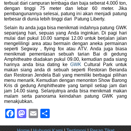
terbuat dari campuran tembaga dan baja seberat 4.000 ton,
dengan tinggi 75 meter dan lebar 60 meter. Jika
pembangunannya selesai, patung ini akan menjadi patung
terbesar di dunia lebih tinggi dari Patung Liberty.
Selain itu anda juga bisa menikmati indahnya patung GWK
sepanjang hari, sepuas yang Anda inginkan. Di pagi hari
mulai dari pukul 10.00 sampai 12.00 untuk berjalan jalan
mengelilingi area atau bermain dengan aneka permainan
seperti Segway , flying fox atau ATV. Anda juga biasa
menikmati pementasan sebuah tarian Bai di gedung
Amphitheatre diadakan pukul 09.00, kemudian pada siang
harinya anda bisa dating ke
GWK
Cultural Park untuk
makan siang anda di sebuah seperti Restoran Beranda
dan Restoran Jendela Bali yang memiliki berbagai pilihan
menu menarik. Kemudian dengan menonton Show Barong
Kris di gedung Amphitheatre yang tampil setiap jam dari
jam 14.00 siang. Selanjutnya anda bisa menikmati makan
malam serta panorama keindahan patung GWK yang
menakjubkan.
Facebook
Mastodon
Email
Share
Home
|
Hubungi Kami
|
Testimoni
|
Pesan Tiket