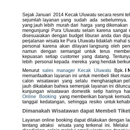
Sejak Januari 2014 Kecak Uluwatu secara resmi tel
sejumlah layanan yang sudah ada sebelumnya. M
yang jauh lebih murah dari harga yang dikenakan
mengunjungi Pura Uluwatu selain karena sangat m
disesuaiakan dengan budget liburan anda dan 
perjalanan wisata ke Pura Uluwatu tidaklah maha
personal karena akan dilayani langsung oleh pe
namun dengan semangat untuk terus memberikan
kepuasan setiap customer yang datang. Tentuny
lebih personal kepada mereka yang hendak berkun
Menurut
sales manager Kecak Uluwatu
Bpk.
I
memanfaatkan layanan ini untuk membeli tiket mas
calon wisatawan yang selalu mengharapkan pelay
jauh dikatakan bahwa semenjak layanan ini dilunc
kunjungan wisatawan domestik setip harinya h
Online Booking
yang memberikan banyak kemudah
tanggal kedatangan, sehingga resiko untuk kehabi
Dimanakah Wisatawan dapat Membeli Tiket
Layanan online booking dapat dilakukan dengan 
tentang atraksi wisata yang terkenal ini. Mela