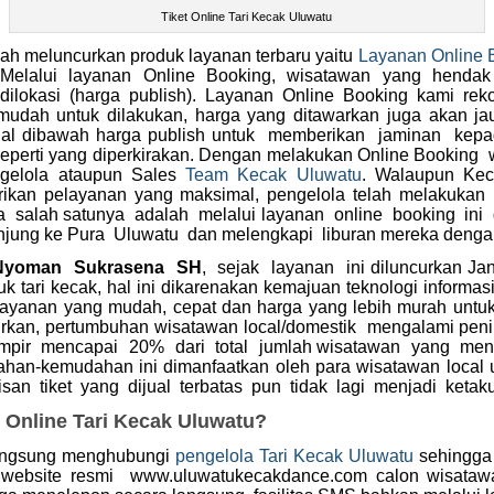
Tiket Online Tari Kecak Uluwatu
ah meluncurkan produk layanan terbaru yaitu
Layanan Online 
elalui layanan Online Booking, wisatawan yang hendak b
 dilokasi (harga publish). Layanan Online Booking kami r
udah untuk dilakukan, harga yang ditawarkan juga akan ja
dijual dibawah harga publish untuk memberikan jaminan
l seperti yang diperkirakan. Dengan melakukan Online Book
ngelola ataupun Sales
Team Kecak Uluwatu
. Walaupun Kec
 pelayanan yang maksimal, pengelola telah melakukan be
a salah satunya adalah melalui layanan online booking 
jung ke Pura Uluwatu dan melengkapi liburan mereka dengan
 Nyoman Sukrasena SH
, sejak layanan ini diluncurkan Ja
uk tari kecak, hal ini dikarenakan kemajuan teknologi info
anan yang mudah, cepat dan harga yang lebih murah untuk s
urkan, pertumbuhan wisatawan local/domestik mengalami peni
ampir mencapai 20% dari total jumlah wisatawan yang me
an-kemudahan ini dimanfaatkan oleh para wisatawan local
san tiket yang dijual terbatas pun tidak lagi menjadi ketak
 Online Tari Kecak Uluwatu?
langsung menghubungi
pengelola Tari Kecak Uluwatu
sehingga 
lui website resmi www.uluwatukecakdance.com calon wisat