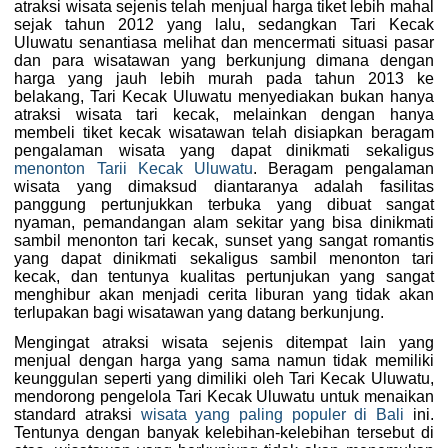
atraksi wisata sejenis telah menjual harga tiket lebih mahal
sejak tahun 2012 yang lalu, sedangkan Tari Kecak
Uluwatu senantiasa melihat dan mencermati situasi pasar
dan para wisatawan yang berkunjung dimana dengan
harga yang jauh lebih murah pada tahun 2013 ke
belakang, Tari Kecak Uluwatu menyediakan bukan hanya
atraksi wisata tari kecak, melainkan dengan hanya
membeli tiket kecak wisatawan telah disiapkan beragam
pengalaman wisata yang dapat dinikmati sekaligus
menonton Tarii Kecak Uluwatu
. Beragam pengalaman
wisata yang dimaksud diantaranya adalah fasilitas
panggung pertunjukkan terbuka yang dibuat sangat
nyaman, pemandangan alam sekitar yang bisa dinikmati
sambil menonton tari kecak, sunset yang sangat romantis
yang dapat dinikmati sekaligus sambil menonton tari
kecak, dan tentunya kualitas pertunjukan yang sangat
menghibur akan menjadi cerita liburan yang tidak akan
terlupakan bagi wisatawan yang datang berkunjung.
Mengingat atraksi wisata sejenis ditempat lain yang
menjual dengan harga yang sama namun tidak memiliki
keunggulan seperti yang dimiliki oleh Tari Kecak Uluwatu,
mendorong pengelola Tari Kecak Uluwatu untuk menaikan
standard atraksi
wisata yang paling populer di Bali
ini.
Tentunya dengan banyak kelebihan-kelebihan tersebut di