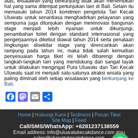
atas, wisatawan yang berkunjung tidak akan menemukan
hal yang sama ditempat pertunjukan lain di Bali. Selain itu
memasuki tahun 2014 komitmen pengelola Tari Kecak
Uluwatu untuk senantiasa menghadirkan pelayanan yang
sempurna juga ditunjukan dengan merenovasi bangunan
stage menjadi lebih nyaman untuk dikunjungi,
penambahan toilet dengan standard internasional yang
pengerjaannya dikebut diawal tahun 2014 serta penataan
lingkungan disekitar stage yang direncankan akan
rampung pada tahun ini, maka tidak salah kemudian
penyesuaian harga tiket ini telah dibarengi dengan
langkah-langkah lain yang mendukung dan sangat layak
untuk dilakukan mengingat Pura Uluwatu dan Tari Kecak
Uluwatu saat ini menjadi satu-satunya atraksi wisata yang
paling diminati oleh setiap wisatawan yang
berkunjung ke
Bali
.
Facebook
Mastodon
Email
Share
Home
|
Hubungi Kami
|
Testimoni
|
Pesan Tiket
Site Map
|
Feed
Call/SMS/WhatsApp: +6281237138559
Email address: info@uluwatukecakdance.com atau
sales@uluwatukecakdance.com