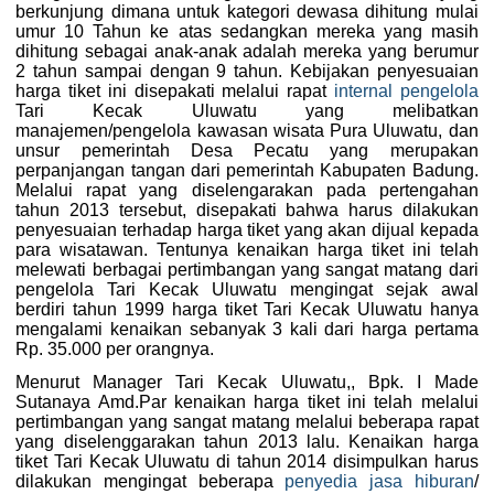
berkunjung dimana untuk kategori dewasa dihitung mulai
umur 10 Tahun ke atas sedangkan mereka yang masih
dihitung sebagai anak-anak adalah mereka yang berumur
2 tahun sampai dengan 9 tahun. Kebijakan penyesuaian
harga tiket ini disepakati melalui rapat
internal pengelola
Tari Kecak Uluwatu yang melibatkan
manajemen/pengelola kawasan wisata Pura Uluwatu, dan
unsur pemerintah Desa Pecatu yang merupakan
perpanjangan tangan dari pemerintah Kabupaten Badung.
Melalui rapat yang diselengarakan pada pertengahan
tahun 2013 tersebut, disepakati bahwa harus dilakukan
penyesuaian terhadap harga tiket yang akan dijual kepada
para wisatawan. Tentunya kenaikan harga tiket ini telah
melewati berbagai pertimbangan yang sangat matang dari
pengelola Tari Kecak Uluwatu mengingat sejak awal
berdiri tahun 1999 harga tiket Tari Kecak Uluwatu hanya
mengalami kenaikan sebanyak 3 kali dari harga pertama
Rp. 35.000 per orangnya.
Menurut Manager Tari Kecak Uluwatu,, Bpk. I Made
Sutanaya Amd.Par kenaikan harga tiket ini telah melalui
pertimbangan yang sangat matang melalui beberapa rapat
yang diselenggarakan tahun 2013 lalu. Kenaikan harga
tiket Tari Kecak Uluwatu di tahun 2014 disimpulkan harus
dilakukan mengingat beberapa
penyedia jasa hiburan
/