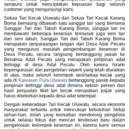
sempura untuk menciptakan kepuasan bagi seluruh
customer yang mengunjungi kami.
Sekaa Tari Kecak Uluwatu dan Sekaa Tari Kecak Karang
Boma bernaung dibawah satu sanggar tari yang bernama
Sanggar Tari dan Tabuh Karang Boma, sanggar tari ini
membawahi beberapa kesenian termasuk juga seni tari
dan seni tabuh, Sanggar Tari dan Tabuh Karang Boma
merupakan perpanjangan tangan dari Desa Adat Pecatu
yang mengurusi masalah pengembangan kesenian di
Desa Pecatu, secara langsung bertanggung jawab ke
Bendesa Adat Pecatu yang merupakan pimpinan adat
tertinggi di desa Adat Pecatu. Oleh karena hirarki
kepengurusan dan pengelolan seperti yang telah diuraikan
di atas, maka seluruh kelompok seni/sekaa kecak yang
ada di
Kawasan Pura Uluwatu
bertanggung jawab kepada
pimpinan tertinggi desa adat dimana sekian persen dari
hasil penjualan tiket tari kecak merupakan pajak yang
harus disetorkan kepada desa adat setempat.
Dengan keberadaan Tari Kecak Uluwatu, secara ekonomi
masyarakat terbantu untuk mencukupi kebutuhan hidup
sehari-hari, inilah yang kemudian mendorong pengelola
untuk selalau fokus dan mencari terobosan baru dalam
pengelolaan kelompok kesenian ini, karena kami semua