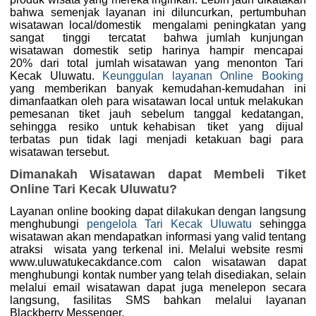
bahwa semenjak layanan ini diluncurkan, pertumbuhan
wisatawan local/domestik mengalami peningkatan yang
sangat tinggi tercatat bahwa jumlah kunjungan
wisatawan domestik setip harinya hampir mencapai
20% dari total jumlah wisatawan yang menonton Tari
Kecak Uluwatu.
Keunggulan layanan Online Booking
yang memberikan banyak kemudahan-kemudahan ini
dimanfaatkan oleh para wisatawan local untuk melakukan
pemesanan tiket jauh sebelum tanggal kedatangan,
sehingga resiko untuk kehabisan tiket yang dijual
terbatas pun tidak lagi menjadi ketakuan bagi para
wisatawan tersebut.
Dimanakah Wisatawan dapat Membeli Tiket
Online Tari Kecak Uluwatu?
Layanan online booking dapat dilakukan dengan langsung
menghubungi
pengelola Tari Kecak Uluwatu
sehingga
wisatawan akan mendapatkan informasi yang valid tentang
atraksi wisata yang terkenal ini. Melalui website resmi
www.uluwatukecakdance.com calon wisatawan dapat
menghubungi kontak number yang telah disediakan, selain
melalui email wisatawan dapat juga menelepon secara
langsung, fasilitas SMS bahkan melalui layanan
Blackberry Messenger.