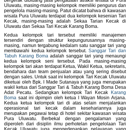
bergerak dibidang jasa pengadaan atraksi wisata di Pura
Uluwatu, masing-masing kelompok memiliki pengurus dan
pengelola masing-masing. Patut dicatat bahwa di kawasan
wisata Pura Uluwatu terdapat dua kelompok kesenian Tari
Kecak, masing-masing adalah Sekaa Tarian Kecak di
Uluwatu dan Sekaa Tari Kecak Karang Boma.
Kedua kelompok tari tersebut memiliki manajemen
tersendiri dengan struktur kepungurusannya masing-
masing, namun tergabung kedalam satu sanggar tari yang
membawahi kedua kelompok tersebut.
Sanggar Tari dan
Tabuh Karang Boma
adalah sanggar tari yang menaungi
kedua kelompok seni tersebut. Pada masing-masing
kelompok tari akan terdapat Ketua, Wakil Ketua, sekretaris,
bendahara dan team penjualan atau yang sering disebut
dengan sales. Untuk saat ini kelompok Tari Kecak Uluwatu
diketuai oleh Bpk. I Made Sutanaya yang juga merupakan
wakil ketua dari Sanggar Tari & Tabuh Karang Boma Desa
Adat Pecatu. Sedangkan kelompok Tari Kecak
Karang
Boma
saat ini dpimpin oleh ketua I Wayan Mosin Arjana.
Kedua ketua kelompok tari di atas selain menjalankan
operasional tari kecak dalam kesehariannya juga
merupakan pegawai tetap di hotel sekitar kawasan wisata
Pura Uluwatu. Berbekal dengan pengalaman yang
diperoleh dari disiplin ilmu perhotelan pengelolaan Tari
Kecak Uluwatu juga mengedepankan pelayanan yang