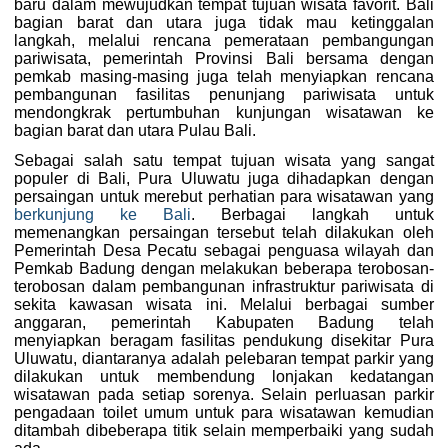
baru dalam mewujudkan tempat tujuan wisata favorit. Bali
bagian barat dan utara juga tidak mau ketinggalan
langkah, melalui rencana pemerataan pembangungan
pariwisata, pemerintah Provinsi Bali bersama dengan
pemkab masing-masing juga telah menyiapkan rencana
pembangunan fasilitas penunjang pariwisata untuk
mendongkrak pertumbuhan kunjungan wisatawan ke
bagian barat dan utara Pulau Bali.
Sebagai salah satu tempat tujuan wisata yang sangat
populer di Bali, Pura Uluwatu juga dihadapkan dengan
persaingan untuk merebut perhatian para wisatawan yang
berkunjung ke Bali
. Berbagai langkah untuk
memenangkan persaingan tersebut telah dilakukan oleh
Pemerintah Desa Pecatu sebagai penguasa wilayah dan
Pemkab Badung dengan melakukan beberapa terobosan-
terobosan dalam pembangunan infrastruktur pariwisata di
sekita kawasan wisata ini. Melalui berbagai sumber
anggaran, pemerintah Kabupaten Badung telah
menyiapkan beragam fasilitas pendukung disekitar Pura
Uluwatu, diantaranya adalah pelebaran tempat parkir yang
dilakukan untuk membendung lonjakan kedatangan
wisatawan pada setiap sorenya. Selain perluasan parkir
pengadaan toilet umum untuk para wisatawan kemudian
ditambah dibeberapa titik selain memperbaiki yang sudah