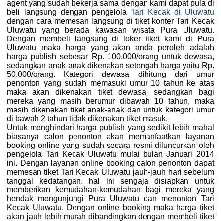
agent yang sudah bekerja sama dengan kami dapat pula di
beli langsung dengan pengelola
Tari Kecak di Uluwatu
dengan cara memesan langsung di tiket konter Tari Kecak
Uluwatu yang berada kawasan wisata Pura Uluwatu.
Dengan membeli langsung di loker tiket kami di Pura
Uluwatu maka harga yang akan anda peroleh adalah
harga publish sebesar Rp. 100.000/orang untuk dewasa,
sedangkan anak-anak dikenakan setengah harga yaitu Rp.
50.000/orang. Kategori dewasa dihitung dari umur
penonton yang sudah memasuki umur 10 tahun ke atas
maka akan dikenakan tiket dewasa, sedangkan bagi
mereka yang masih berumur dibawah 10 tahun, maka
masih dikenakan tiket anak-anak dan untuk kategori umur
di bawah 2 tahun tidak dikenakan tiket masuk.
Untuk menghindari harga publish yang sedikit lebih mahal
biasanya calon penonton akan memanfaatkan layanan
booking online yang sudah secara resmi diluncurkan oleh
pengelola Tari Kecak Uluwatu mulai bulan Januari 2014
ini. Dengan layanan online booking calon penonton dapat
memesan tiket Tari Kecak Uluwatu jauh-jauh hari sebelum
tanggal kedatangan, hal ini sengaja disiapkan untuk
memberikan kemudahan-kemudahan bagi mereka yang
hendak mengunjungi Pura Uluwatu dan menonton Tari
Kecak Uluwatu. Dengan online booking maka harga tiket
akan jauh lebih murah dibandingkan dengan membeli tiket