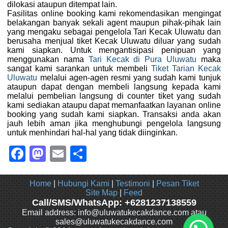
dilokasi ataupun ditempat lain.
Fasilitas online booking kami rekomendasikan mengingat
belakangan banyak sekali agent maupun pihak-pihak lain
yang mengaku sebagai pengelola Tari Kecak Uluwatu dan
berusaha menjual tiket Kecak Uluwatu diluar yang sudah
kami siapkan. Untuk mengantisipasi penipuan yang
menggunakan nama
Tari Kecak di Pura Uluwatu
maka
sangat kami sarankan untuk membeli
Tiket Tarian Kecak
Uluwatu
melalui agen-agen resmi yang sudah kami tunjuk
ataupun dapat dengan membeli langsung kepada kami
melalui pembelian langsung di counter tiket yang sudah
kami sediakan ataupu dapat memanfaatkan layanan online
booking yang sudah kami siapkan. Transaksi anda akan
jauh lebih aman jika menghubungi pengelola langsung
untuk menhindari hal-hal yang tidak diinginkan.
Facebook
Mastodon
Email
Share
Home
|
Hubungi Kami
|
Testimoni
|
Pesan Tiket
Site Map
|
Feed
Call/SMS/WhatsApp: +6281237138559
Email address: info@uluwatukecakdance.com atau
sales@uluwatukecakdance.com