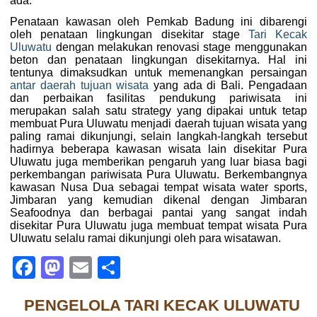
ada.
Penataan kawasan oleh Pemkab Badung ini dibarengi
oleh penataan lingkungan disekitar stage
Tari Kecak
Uluwatu
dengan melakukan renovasi stage menggunakan
beton dan penataan lingkungan disekitarnya. Hal ini
tentunya dimaksudkan untuk memenangkan persaingan
antar daerah tujuan wisata
yang ada di Bali. Pengadaan
dan perbaikan fasilitas pendukung pariwisata ini
merupakan salah satu strategy yang dipakai untuk tetap
membuat Pura Uluwatu menjadi daerah tujuan wisata yang
paling ramai dikunjungi, selain langkah-langkah tersebut
hadirnya beberapa kawasan wisata lain disekitar Pura
Uluwatu juga memberikan pengaruh yang luar biasa bagi
perkembangan pariwisata Pura Uluwatu. Berkembangnya
kawasan Nusa Dua sebagai tempat wisata water sports,
Jimbaran yang kemudian dikenal dengan Jimbaran
Seafoodnya dan berbagai pantai yang sangat indah
disekitar Pura Uluwatu juga membuat tempat wisata Pura
Uluwatu selalu ramai dikunjungi oleh para wisatawan.
Facebook
Mastodon
Email
Share
PENGELOLA TARI KECAK ULUWATU