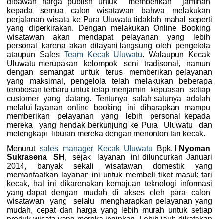
dibawah harga publish untuk memberikan jaminan
kepada semua calon wisatawan bahwa melakukan
perjalanan wisata ke Pura Uluwatu tidaklah mahal seperti
yang diperkirakan. Dengan melakukan Online Booking
wisatawan akan mendapat pelayanan yang lebih
personal karena akan dilayani langsung oleh pengelola
ataupun Sales
Team Kecak Uluwatu
. Walaupun Kecak
Uluwatu merupakan kelompok seni tradisonal, namun
dengan semangat untuk terus memberikan pelayanan
yang maksimal, pengelola telah melakukan beberapa
terobosan terbaru untuk tetap menjamin kepuasan setiap
customer yang datang. Tentunya salah satunya adalah
melalui layanan online booking ini diharapkan mampu
memberikan pelayanan yang lebih personal kepada
mereka yang hendak berkunjung ke Pura Uluwatu dan
melengkapi liburan mereka dengan menonton tari kecak.
Menurut
sales manager Kecak Uluwatu
Bpk.
I Nyoman
Sukrasena SH
, sejak layanan ini diluncurkan Januari
2014, banyak sekali wisatawan domestik yang
memanfaatkan layanan ini untuk membeli tiket masuk tari
kecak, hal ini dikarenakan kemajuan teknologi informasi
yang dapat dengan mudah di akses oleh para calon
wisatawan yang selalu mengharapkan pelayanan yang
mudah, cepat dan harga yang lebih murah untuk setiap
produk wisata yang mereka inginkan. Lebih jauh dikatakan