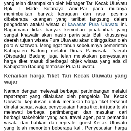
yang telah disampaikan oleh Manager Tari Kecak Uluwatu
Bpk. I Made Sutanaya Amd.Par pada mulanya
menimbulkan banyak keraguan dan rasa pesimis
dibeberapa kalangan yang terlibat langsung dalam
pengadaan atraksi wisata di
kawasan Pura Uluwatu
ini.
Bagaimana tidak banyak kemudian pihak-pihak yang
sangat khawatir akan nasib pariwisata Bali khususnya
daerah tujuan wisata Pura Uluwatu akan ditinggalkan oleh
para wisatawan. Mengingat tahun sebelumnya pemerintah
Kabupaten Badung melalui Dinas Pariwisata Daerah
(Disparda) Badung juga telah melakukan penyesuaian
harga tiket masuk diberbagai objek wisata yang ada di
Kabupaten Badung termasuk Pura Uluwatu.
Kenaikan harga Tiket Tari Kecak Uluwatu yang
wajar
Namun dengan melewati berbagai pertimbangan melalui
rapat-rapat yang dilakukan oleh pengelola Tari Kecak
Uluwatu, keputusan untuk menaikan harga tiket tersebut
dinalai sangat wajar, penyesuaian harga tiket ini juga telah
melewati berbagai pertimbangan dan masukan dari
berbagi stakeholder yang ada, travel agen, para pemandu
wisata dan bahkan dari repeater guest Kecak Uluwatu
yang telah menonton beberapa kali. Penyesuaian harga