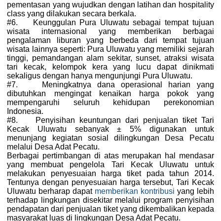
pementasan yang wujudkan dengan latihan dan hospitality
class yang dilakukan secara berkala.
#6. Keunggulan Pura Uluwatu sebagai tempat tujuan
wisata internasional yang memberikan berbagai
pengalaman liburan yang berbeda dari tempat tujuan
wisata lainnya seperti: Pura Uluwatu yang memiliki sejarah
tinggi, pemandangan alam sekitar, sunset, atraksi wisata
tari kecak, kelompok kera yang lucu dapat dinikmati
sekaligus dengan hanya mengunjungi Pura Uluwatu.
#7. Meningkatnya dana operasional harian yang
dibutuhkan mengingat kenaikan harga pokok yang
mempengaruhi seluruh kehidupan perekonomian
Indonesia.
#8. Penyisihan keuntungan dari penjualan tiket Tari
Kecak Uluwatu sebanyak ± 5% digunakan untuk
menunjang kegiatan sosial dilingkungan Desa Pecatu
melalui Desa Adat Pecatu.
Berbagai pertimbangan di atas merupakan hal mendasar
yang membuat pengelola Tari Kecak Uluwatu untuk
melakukan penyesuaian harga tiket pada tahun 2014.
Tentunya dengan penyesuaian harga tersebut, Tari Kecak
Uluwatu berharap dapat
memberikan kontribusi
yang lebih
terhadap lingkungan disekitar melalui program penyisihan
pendapatan dari penjualan tiket yang dikembalikan kepada
masyarakat luas di lingkungan Desa Adat Pecatu.