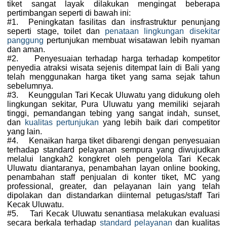
tiket sangat layak dilakukan mengingat beberapa
pertimbangan seperti di bawah ini:
#1. Peningkatan fasilitas dan insfrastruktur penunjang
seperti stage, toilet dan
penataan lingkungan disekitar
panggung
pertunjukan membuat wisatawan lebih nyaman
dan aman.
#2. Penyesuaian terhadap harga terhadap kompetitor
penyedia atraksi wisata sejenis ditempat lain di Bali yang
telah menggunakan harga tiket yang sama sejak tahun
sebelumnya.
#3. Keunggulan Tari Kecak Uluwatu yang didukung oleh
lingkungan sekitar, Pura Uluwatu yang memiliki sejarah
tinggi, pemandangan tebing yang sangat indah, sunset,
dan
kualitas pertunjukan
yang lebih baik dari competitor
yang lain.
#4. Kenaikan harga tiket dibarengi dengan penyesuaian
terhadap standard pelayanan sempura yang diwujudkan
melalui langkah2 kongkret oleh pengelola Tari Kecak
Uluwatu diantaranya, penambahan layan online booking,
penambahan staff penjualan di konter tiket, MC yang
professional, greater, dan pelayanan lain yang telah
dipolakan dan distandarkan diinternal petugas/staff Tari
Kecak Uluwatu.
#5. Tari Kecak Uluwatu senantiasa melakukan evaluasi
secara berkala terhadap
standard pelayanan
dan kualitas