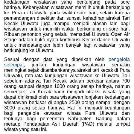
kedatangan wisatawan yang berkunjung pada sore
harinya. Kebanyakan wisatawan memilih untuk berkunjung
ke Pura di Uluwatu pada waktu sore hari, selain karena
pemandangan disekitar dan sunset, kehadiran atraksi Tari
Kecak Uluwatu juga mampu menjadi alasan lain bagi
wisatawan untuk memilih waktu berkunjung di sore hari.
Ribuan penonton yang selalu memadati Uluwatu Open Air
Stage adalah bukti nyata kontribusi Kecak dance Uluwatu
untuk mendatangkan lebih banyak lagi wisatawan yang
berkunjung ke Uluwatu.
Sesuai dengan data yang diberikan oleh
pengelola
setempat
, jumlah kunjungan wisatawan semakin
meningkat sejak ditambahkannya atraksi tari kecak di Pura
Uluwatu, rata-rata kunjungan wisatawan ke Uluwatu Bali
sebelum adanya Tari Kecak adalah berkisar antara 700
orang sampai dengan 1000 orang setiap harinya, namun
semenjak Tari Kecak hadir menjadi atraksi wisata yang
dapat dinikmati oleh para wisatawan lonjakan kedatangan
wisatawan berkisar di angka 2500 orang sampai dengan
3000 orang setiap harinya. Hal ini menjadi keuntungan
bagi pengelola kawasan wisata Pura Uluwatu dan
tentunya bagi pemerintah Kabupaten Badung dalam
meraup Pendapatan Asli Daerah (PAD) melalui tempat
wisata yang satu ini.