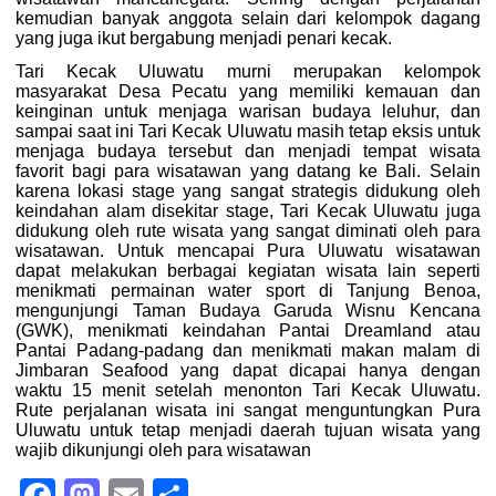
kemudian banyak anggota selain dari kelompok dagang
yang juga ikut bergabung menjadi penari kecak.
Tari Kecak Uluwatu murni merupakan kelompok
masyarakat Desa Pecatu yang memiliki kemauan dan
keinginan untuk menjaga warisan budaya leluhur, dan
sampai saat ini Tari Kecak Uluwatu masih tetap eksis untuk
menjaga budaya tersebut dan menjadi tempat wisata
favorit bagi para wisatawan yang datang ke Bali. Selain
karena lokasi stage yang sangat strategis didukung oleh
keindahan alam disekitar stage, Tari Kecak Uluwatu juga
didukung oleh rute wisata yang sangat diminati oleh para
wisatawan. Untuk mencapai Pura Uluwatu wisatawan
dapat melakukan berbagai kegiatan wisata lain seperti
menikmati permainan water sport di Tanjung Benoa,
mengunjungi Taman Budaya Garuda Wisnu Kencana
(GWK), menikmati keindahan Pantai Dreamland atau
Pantai Padang-padang dan menikmati makan malam di
Jimbaran Seafood yang dapat dicapai hanya dengan
waktu 15 menit setelah menonton Tari Kecak Uluwatu.
Rute perjalanan wisata ini sangat menguntungkan Pura
Uluwatu untuk tetap menjadi daerah tujuan wisata yang
wajib dikunjungi oleh para wisatawan
Facebook
Mastodon
Email
Share