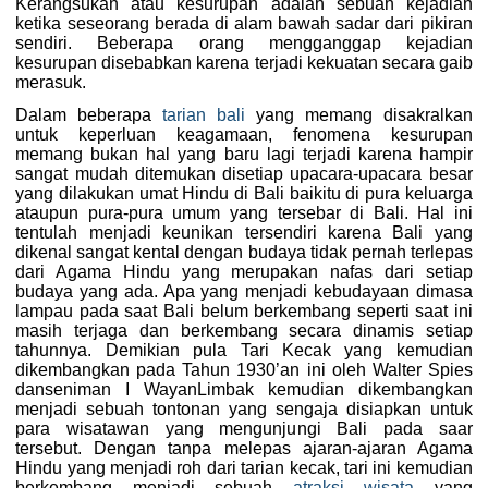
Kerangsukan atau kesurupan adalah sebuah kejadian
ketika seseorang berada di alam bawah sadar dari pikiran
sendiri. Beberapa orang mengganggap kejadian
kesurupan disebabkan karena terjadi kekuatan secara gaib
merasuk.
Dalam beberapa
tarian bali
yang memang disakralkan
untuk keperluan keagamaan, fenomena kesurupan
memang bukan hal yang baru lagi terjadi karena hampir
sangat mudah ditemukan disetiap upacara-upacara besar
yang dilakukan umat Hindu di Bali baikitu di pura keluarga
ataupun pura-pura umum yang tersebar di Bali. Hal ini
tentulah menjadi keunikan tersendiri karena Bali yang
dikenal sangat kental dengan budaya tidak pernah terlepas
dari Agama Hindu yang merupakan nafas dari setiap
budaya yang ada. Apa yang menjadi kebudayaan dimasa
lampau pada saat Bali belum berkembang seperti saat ini
masih terjaga dan berkembang secara dinamis setiap
tahunnya. Demikian pula Tari Kecak yang kemudian
dikembangkan pada Tahun 1930’an ini oleh Walter Spies
danseniman I WayanLimbak kemudian dikembangkan
menjadi sebuah tontonan yang sengaja disiapkan untuk
para wisatawan yang mengunjungi Bali pada saar
tersebut. Dengan tanpa melepas ajaran-ajaran Agama
Hindu yang menjadi roh dari tarian kecak, tari ini kemudian
berkembang menjadi sebuah
atraksi wisata
yang