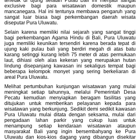
terletak di ujung selatan Pulau Bali ini menjadi sangat
exclusive bagi para wisatawan domestik maupun
mancanegara. Hal ini tentunya membawa pengaruh yang
sangat luar biasa bagi perkembangan daerah wisata
diseputar Pura Uluwatu.
Selain karena memiliki nilai sejarah yang sangat tinggi
bagi perkembangan Agama Hindu di Bali, Pura Uluwatu
juga memiliki keunikan tersendiri karena berada tepat di
ujung kaki pulau bali yang berdiri megah di atas batu
karang setinggi kurang lebih 75 meter di atas permukaan
laut, dihiasi oleh alas kekeran yang merupakan hutan
lindung disepanjang kawasan ini sekaligus tempat bagi
beberapa kelompok monyet yang sering berkeliaran di
areal Pura Uluwatu.
Melihat pertumbuhan kunjungan wisatawan yang mulai
meningkat setiap tahunnya, melalui Pemerintah Desa
Pecatu kemudian menyiapkan beragam fasilitas yang
ditujukan untuk memberikan pelayanan kepada para
wisatawan yang berkunjung. Sedikit demi sedikit kawasan
Pura Uluwatu mulai ditata dengan seksama, mulai dari
pengadaan lahan parkir yang cukup luas untuk
menampung setiap kendaraan wisatawan ataupun
masyarakat Bali yang ingin bersembahyang ke Pura
Uluwatu dan kios-kios dagang yang dibangun disekitar