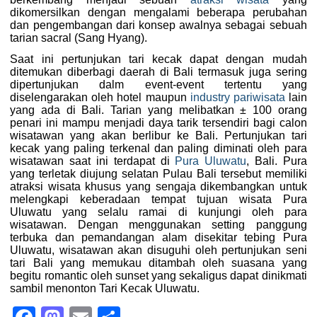
dikomersilkan dengan mengalami beberapa perubahan
dan pengembangan dari konsep awalnya sebagai sebuah
tarian sacral (Sang Hyang).
Saat ini pertunjukan tari kecak dapat dengan mudah
ditemukan diberbagi daerah di Bali termasuk juga sering
dipertunjukan dalm event-event tertentu yang
diselengarakan oleh hotel maupun
industry pariwisata
lain
yang ada di Bali. Tarian yang melibatkan ± 100 orang
penari ini mampu menjadi daya tarik tersendiri bagi calon
wisatawan yang akan berlibur ke Bali. Pertunjukan tari
kecak yang paling terkenal dan paling diminati oleh para
wisatawan saat ini terdapat di
Pura Uluwatu
, Bali. Pura
yang terletak diujung selatan Pulau Bali tersebut memiliki
atraksi wisata khusus yang sengaja dikembangkan untuk
melengkapi keberadaan tempat tujuan wisata Pura
Uluwatu yang selalu ramai di kunjungi oleh para
wisatawan. Dengan menggunakan setting panggung
terbuka dan pemandangan alam disekitar tebing Pura
Uluwatu, wisatawan akan disuguhi oleh pertunjukan seni
tari Bali yang memukau ditambah oleh suasana yang
begitu romantic oleh sunset yang sekaligus dapat dinikmati
sambil menonton Tari Kecak Uluwatu.