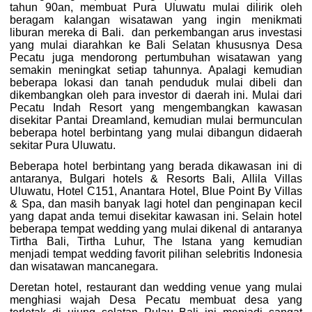
tahun 90an, membuat Pura Uluwatu mulai dilirik oleh
beragam kalangan wisatawan yang ingin menikmati
liburan mereka di Bali. dan perkembangan arus investasi
yang mulai diarahkan ke Bali Selatan khususnya Desa
Pecatu juga mendorong pertumbuhan wisatawan yang
semakin meningkat setiap tahunnya. Apalagi kemudian
beberapa lokasi dan tanah penduduk mulai dibeli dan
dikembangkan oleh para investor di daerah ini. Mulai dari
Pecatu Indah Resort yang mengembangkan kawasan
disekitar Pantai Dreamland, kemudian mulai bermunculan
beberapa hotel berbintang yang mulai dibangun didaerah
sekitar Pura Uluwatu.
Beberapa hotel berbintang yang berada dikawasan ini di
antaranya, Bulgari hotels & Resorts Bali, Allila Villas
Uluwatu, Hotel C151, Anantara Hotel, Blue Point By Villas
& Spa, dan masih banyak lagi hotel dan penginapan kecil
yang dapat anda temui disekitar kawasan ini. Selain hotel
beberapa tempat wedding yang mulai dikenal di antaranya
Tirtha Bali, Tirtha Luhur, The Istana yang kemudian
menjadi tempat wedding favorit pilihan selebritis Indonesia
dan wisatawan mancanegara.
Deretan hotel, restaurant dan wedding venue yang mulai
menghiasi wajah Desa Pecatu membuat desa yang