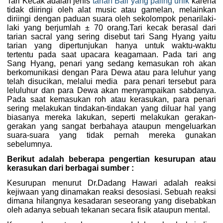
Tari Kecak adalah jenis
tarian Bali yang paling unik
karena
tidak diiringi oleh alat music atau gamelan, melainkan
diriingi dengan paduan suara oleh sekolompok penarilaki-
laki yang berjumlah ± 70 orang.Tari kecak berasal dari
tarian sacral yang sering disebut tari Sang Hyang yaitu
tarian yang dipertunjukan hanya untuk waktu-waktu
tertentu pada saat upacara keagamaan. Pada tari ang
Sang Hyang, penari yang sedang kemasukan roh akan
berkomunikasi dengan Para Dewa atau para leluhur yang
telah disucikan, melalui media para penari tersebut para
leluluhur dan para Dewa akan menyampaikan sabdanya.
Pada saat kemasukan roh atau kerasukan, para penari
sering melakukan tindakan-tindakan yang diluar hal yang
biasanya mereka lakukan, seperti melakukan gerakan-
gerakan yang sangat berbahaya ataupun mengeluarkan
suara-suara yang tidak pernah mereka gunakan
sebelumnya.
Berikut adalah beberapa pengertian kesurupan atau
kerasukan dari berbagai sumber :
Kesurupan menurut Dr.Dadang Hawari adalah reaksi
kejiwaan yang dinamakan reaksi desosiasi. Sebuah reaksi
dimana hilangnya kesadaran seseorang yang disebabkan
oleh adanya sebuah tekanan secara fisik ataupun mental.