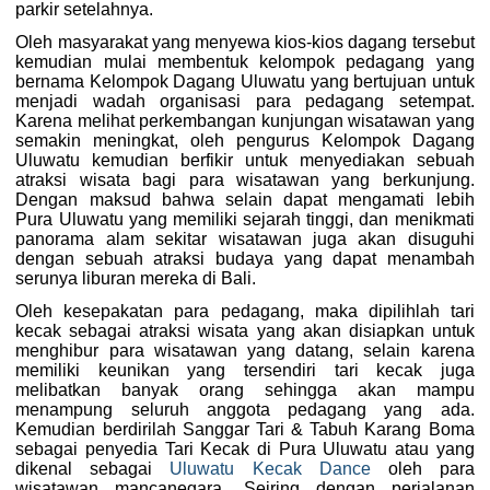
parkir setelahnya.
Oleh masyarakat yang menyewa kios-kios dagang tersebut
kemudian mulai membentuk kelompok pedagang yang
bernama Kelompok Dagang Uluwatu yang bertujuan untuk
menjadi wadah organisasi para pedagang setempat.
Karena melihat perkembangan kunjungan wisatawan yang
semakin meningkat, oleh pengurus Kelompok Dagang
Uluwatu kemudian berfikir untuk menyediakan sebuah
atraksi wisata bagi para wisatawan yang berkunjung.
Dengan maksud bahwa selain dapat mengamati lebih
Pura Uluwatu yang memiliki sejarah tinggi, dan menikmati
panorama alam sekitar wisatawan juga akan disuguhi
dengan sebuah atraksi budaya yang dapat menambah
serunya liburan mereka di Bali.
Oleh kesepakatan para pedagang, maka dipilihlah tari
kecak sebagai atraksi wisata yang akan disiapkan untuk
menghibur para wisatawan yang datang, selain karena
memiliki keunikan yang tersendiri tari kecak juga
melibatkan banyak orang sehingga akan mampu
menampung seluruh anggota pedagang yang ada.
Kemudian berdirilah Sanggar Tari & Tabuh Karang Boma
sebagai penyedia Tari Kecak di Pura Uluwatu atau yang
dikenal sebagai
Uluwatu Kecak Dance
oleh para
wisatawan mancanegara. Seiring dengan perjalanan