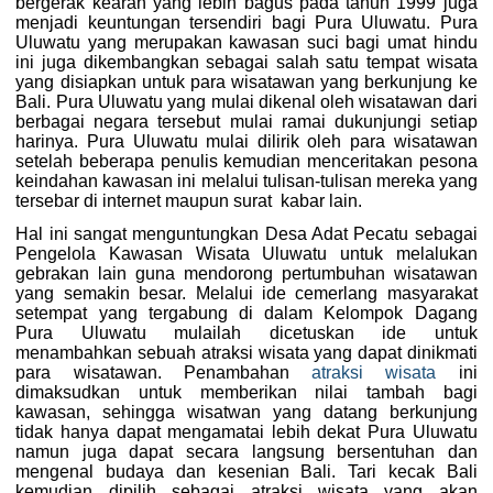
bergerak kearah yang lebih bagus pada tahun 1999 juga
menjadi keuntungan tersendiri bagi Pura Uluwatu. Pura
Uluwatu yang merupakan kawasan suci bagi umat hindu
ini juga dikembangkan sebagai salah satu tempat wisata
yang disiapkan untuk para wisatawan yang berkunjung ke
Bali. Pura Uluwatu yang mulai dikenal oleh wisatawan dari
berbagai negara tersebut mulai ramai dukunjungi setiap
harinya. Pura Uluwatu mulai dilirik oleh para wisatawan
setelah beberapa penulis kemudian menceritakan pesona
keindahan kawasan ini melalui tulisan-tulisan mereka yang
tersebar di internet maupun surat kabar lain.
Hal ini sangat menguntungkan Desa Adat Pecatu sebagai
Pengelola Kawasan Wisata Uluwatu untuk melalukan
gebrakan lain guna mendorong pertumbuhan wisatawan
yang semakin besar. Melalui ide cemerlang masyarakat
setempat yang tergabung di dalam Kelompok Dagang
Pura Uluwatu mulailah dicetuskan ide untuk
menambahkan sebuah atraksi wisata yang dapat dinikmati
para wisatawan. Penambahan
atraksi wisata
ini
dimaksudkan untuk memberikan nilai tambah bagi
kawasan, sehingga wisatwan yang datang berkunjung
tidak hanya dapat mengamatai lebih dekat Pura Uluwatu
namun juga dapat secara langsung bersentuhan dan
mengenal budaya dan kesenian Bali. Tari kecak Bali
kemudian dipilih sebagai atraksi wisata yang akan