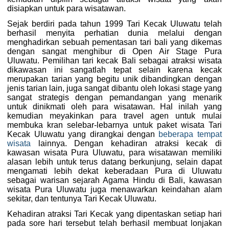
disiapkan untuk para wisatawan.
Sejak berdiri pada tahun 1999 Tari Kecak Uluwatu telah
berhasil menyita perhatian dunia melalui dengan
menghadirkan sebuah pementasan tari bali yang dikemas
dengan sangat menghibur di Open Air Stage Pura
Uluwatu. Pemilihan tari kecak Bali sebagai atraksi wisata
dikawasan ini sangatlah tepat selain karena kecak
merupakan tarian yang begitu unik dibandingkan dengan
jenis tarian lain, juga sangat dibantu oleh lokasi stage yang
sangat strategis dengan pemandangan yang menarik
untuk dinikmati oleh para wisatawan. Hal inilah yang
kemudian meyakinkan para travel agen untuk mulai
membuka kran selebar-lebarnya untuk paket wisata Tari
Kecak Uluwatu yang dirangkai dengan
beberapa tempat
wisata
lainnya. Dengan kehadiran atraksi kecak di
kawasan wisata Pura Uluwatu, para wisatawan memiliki
alasan lebih untuk terus datang berkunjung, selain dapat
mengamati lebih dekat keberadaan Pura di Uluwatu
sebagai warisan sejarah Agama Hindu di Bali, kawasan
wisata Pura Uluwatu juga menawarkan keindahan alam
sekitar, dan tentunya Tari Kecak Uluwatu.
Kehadiran atraksi Tari Kecak yang dipentaskan setiap hari
pada sore hari tersebut telah berhasil membuat lonjakan